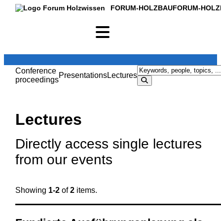
FORUM-HOLZBAU
FORUM-HOLZ
Conference
Presentations
Lectures
proceedings
Lectures
Directly access single lectures
from our events
Showing
1-2
of
2
items.