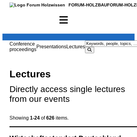
FORUM-HOLZBAU
FORUM-HOLZ
Conference
Presentations
Lectures
proceedings
Lectures
Directly access single lectures
from our events
Showing
1-24
of
626
items.