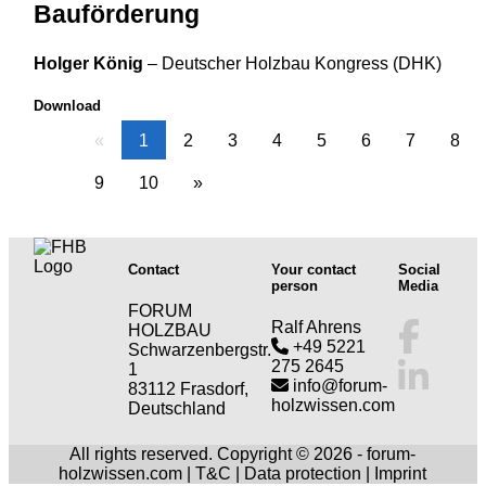
Bauförderung
Holger König
–
Deutscher Holzbau Kongress (DHK)
Download
«
1
2
3
4
5
6
7
8
9
10
»
Contact
Your contact
Social
person
Media
FORUM
Ralf Ahrens
HOLZBAU
+49 5221
Schwarzenbergstr.
275 2645
1
info@forum-
83112 Frasdorf,
holzwissen.com
Deutschland
All rights reserved. Copyright © 2026 - forum-
holzwissen.com |
T&C
|
Data protection
|
Imprint