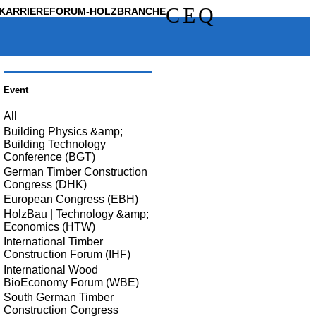
C
E
Q
KARRIERE
FORUM-HOLZBRANCHE
Event
All
Building Physics &amp;
Building Technology
Conference (BGT)
German Timber Construction
Congress (DHK)
European Congress (EBH)
HolzBau | Technology &amp;
Economics (HTW)
International Timber
Construction Forum (IHF)
International Wood
BioEconomy Forum (WBE)
South German Timber
Construction Congress