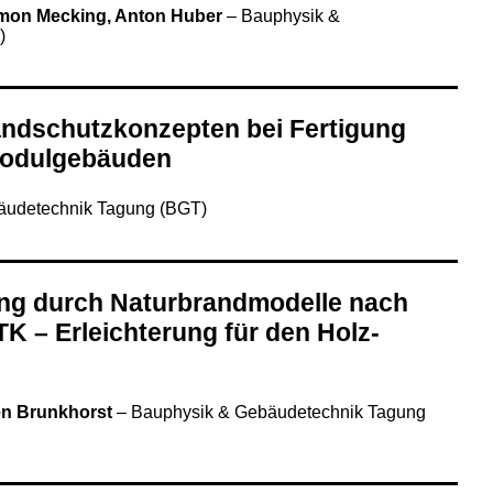
Simon Mecking, Anton Huber
–
Bauphysik &
)
ndschutzkonzepten bei Fertigung
Modulgebäuden
äudetechnik Tagung (BGT)
g durch Naturbrandmodelle nach
K – Erleichterung für den Holz-
en Brunkhorst
–
Bauphysik & Gebäudetechnik Tagung