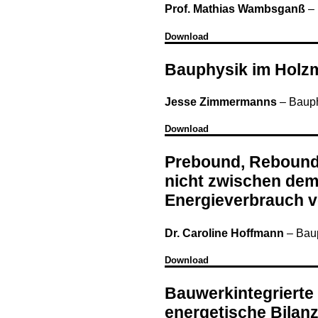
Prof. Mathias Wambsganß
–
Download
Bauphysik im Holz
Jesse Zimmermanns
–
Bauph
Download
Prebound, Rebound
nicht zwischen dem
Energieverbrauch
Dr. Caroline Hoffmann
–
Bau
Download
Bauwerkintegrierte
energetische Bilan