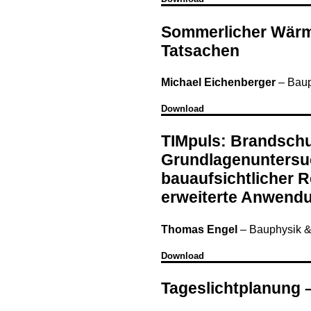
Sommerlicher Wärme
Tatsachen
Michael Eichenberger
–
Baup
Download
TIMpuls: Brandsch
Grundlagenuntersu
bauaufsichtlicher R
erweiterte Anwend
Thomas Engel
–
Bauphysik &
Download
Tageslichtplanung –