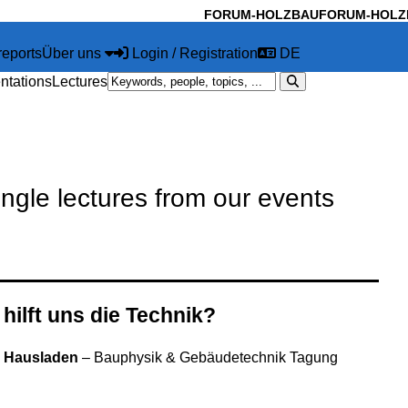
FORUM-HOLZBAU
FORUM-HOLZ
reports
Über uns
Login / Registration
DE
ntations
Lectures
ingle lectures from our events
hilft uns die Technik?
rd Hausladen
–
Bauphysik & Gebäudetechnik Tagung