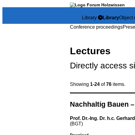
Library
Library
Object 
Conference proceedings
Prese
Lectures
Directly access s
Showing
1-24
of
76
items.
Nachhaltig Bauen – 
Prof. Dr.-Ing. Dr. h.c. Gerha
(BGT)