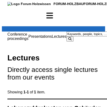
FORUM-HOLZBAU
FORUM-HOLZ
Conference
Presentations
Lectures
proceedings
Lectures
Directly access single lectures
from our events
Showing
1-1
of
1
item.