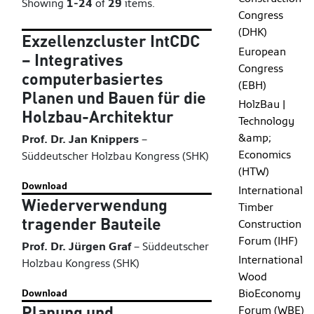
Showing
1-24
of
29
items.
Congress
(DHK)
Exzellenzcluster IntCDC
European
– Integratives
Congress
computerbasiertes
(EBH)
Planen und Bauen für die
HolzBau |
Holzbau-Architektur
Technology
&amp;
Prof. Dr. Jan Knippers
–
Economics
Süddeutscher Holzbau Kongress (SHK)
(HTW)
Download
International
Wiederverwendung
Timber
tragender Bauteile
Construction
Forum (IHF)
Prof. Dr. Jürgen Graf
–
Süddeutscher
International
Holzbau Kongress (SHK)
Wood
BioEconomy
Download
Planung und
Forum (WBE)