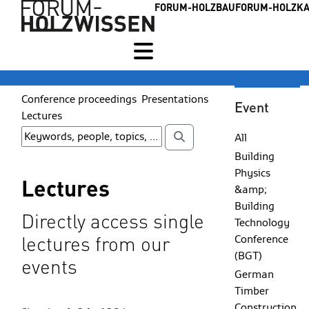
FORUM-HOLZBAU
FORUM-HOLZKA
Conference proceedings
Presentations
Event
Lectures
All
Building
Physics
Lectures
&amp;
Building
Directly access single
Technology
Conference
lectures from our
(BGT)
events
German
Timber
Construction