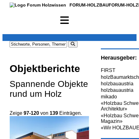
FORUM-HOLZBAU
FORUM-HOLZ
Herausgeber:
Objektberichte
FIRST
holzBaumarktsch
Spannende Objekte
holzbauaustria
holzbauaustria
rund um Holz
mikado
«Holzbau Schwe
Architektur»
Zeige
97-120
von
139
Einträgen.
«Holzbau Schwe
Magazin»
«Wir HOLZBAU