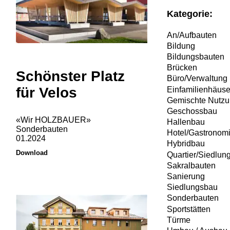
Kategorie:
An/Aufbauten
Bildung
Bildungsbauten
Brücken
Schönster Platz
Büro/Verwaltung
für Velos
Einfamilienhäuse
Gemischte Nutz
Geschossbau
«Wir HOLZBAUER»
Hallenbau
Sonderbauten
Hotel/Gastronom
01.2024
Hybridbau
Download
Quartier/Siedlun
Sakralbauten
Sanierung
Siedlungsbau
Sonderbauten
Sportstätten
Türme