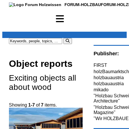
FORUM-HOLZBAU
FORUM-HOLZ
Publisher:
Object reports
FIRST
holzBaumarktsch
Exciting objects all
holzbauaustria
holzbauaustria
about wood
mikado
"Holzbau Schwei
Architecture"
Showing
1-7
of
7
items.
"Holzbau Schwei
Magazine"
"Wir HOLZBAUE