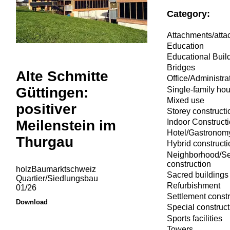
Category:
Attachments/att
Education
Educational Buil
Bridges
Alte Schmitte
Office/Administra
Güttingen:
Single-family ho
Mixed use
positiver
Storey constructi
Meilenstein im
Indoor Construct
Hotel/Gastronom
Thurgau
Hybrid constructi
Neighborhood/Se
construction
holzBaumarktschweiz
Sacred buildings
Quartier/Siedlungsbau
Refurbishment
01/26
Settlement constr
Download
Special construct
Sports facilities
Towers