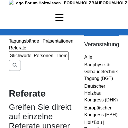
FORUM-HOLZBAU
FORUM-HOLZ
Tagungsbände
Präsentationen
Veranstaltung
Referate
Alle
Bauphysik &
Gebäudetechnik
Tagung (BGT)
Deutscher
Referate
Holzbau
Kongress (DHK)
Greifen Sie direkt
Europäischer
auf einzelne
Kongress (EBH)
HolzBau |
Referate unserer