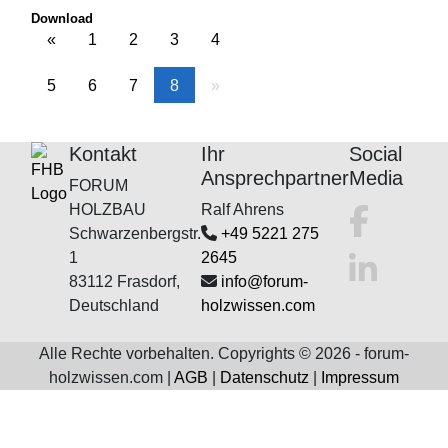
Download
«
1
2
3
4
5
6
7
8
»
Kontakt
Ihr
Social
Ansprechpartner
Media
FORUM
HOLZBAU
Ralf Ahrens
Schwarzenbergstr.
+49 5221 275
1
2645
83112 Frasdorf,
info@forum-
Deutschland
holzwissen.com
Alle Rechte vorbehalten. Copyrights © 2026 - forum-
holzwissen.com |
AGB
|
Datenschutz
|
Impressum