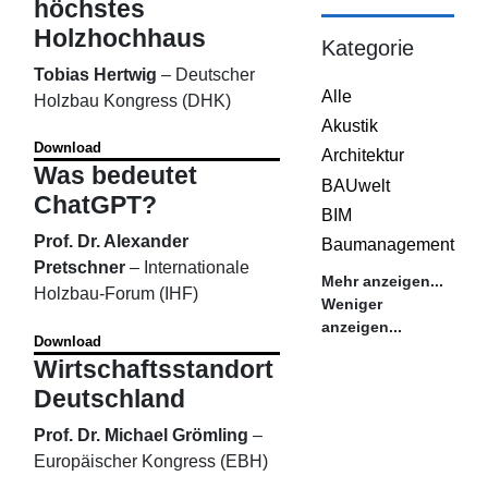
höchstes
Holzhochhaus
Kategorie
Tobias Hertwig
–
Deutscher
Alle
Holzbau Kongress (DHK)
Akustik
Download
Architektur
Was bedeutet
BAUwelt
ChatGPT?
BIM
Prof. Dr. Alexander
Baumanagement
Pretschner
–
Internationale
Mehr anzeigen...
Holzbau-Forum (IHF)
Weniger
anzeigen...
Download
Wirtschaftsstandort
Deutschland
Prof. Dr. Michael Grömling
–
Europäischer Kongress (EBH)