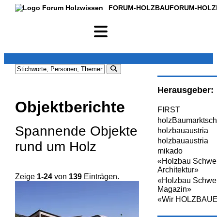
FORUM-HOLZBAU
FORUM-HOLZ
Herausgeber:
Objektberichte
FIRST
holzBaumarktsch
Spannende Objekte
holzbauaustria
holzbauaustria
rund um Holz
mikado
«Holzbau Schwe
Architektur»
Zeige
1-24
von
139
Einträgen.
«Holzbau Schwe
Magazin»
«Wir HOLZBAU