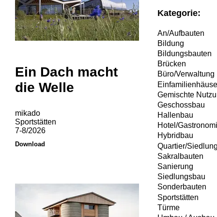
Kategorie:
An/Aufbauten
Bildung
Bildungsbauten
Brücken
Ein Dach macht
Büro/Verwaltung
die Welle
Einfamilienhäuse
Gemischte Nutz
Geschossbau
mikado
Hallenbau
Sportstätten
Hotel/Gastronom
7-8/2026
Hybridbau
Download
Quartier/Siedlun
Sakralbauten
Sanierung
Siedlungsbau
Sonderbauten
Sportstätten
Türme