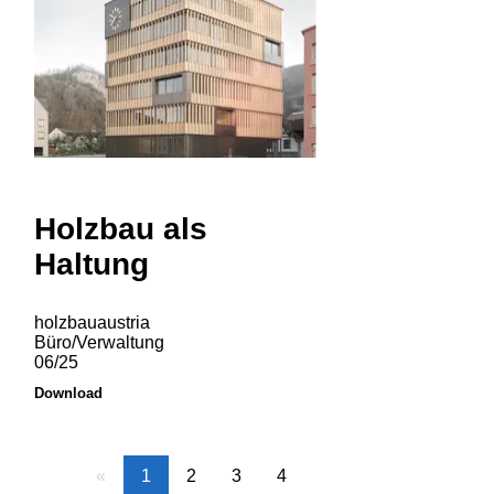
Holzbau als
Haltung
holzbauaustria
Büro/Verwaltung
06/25
Download
«
1
2
3
4