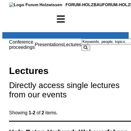
FORUM-HOLZBAU
FORUM-HOLZ
Conference
Presentations
Lectures
proceedings
Lectures
Directly access single lectures
from our events
Showing
1-2
of
2
items.